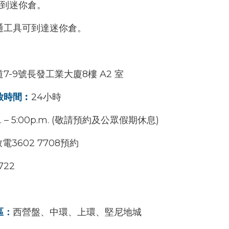
鐘到迷你倉。
通工具可到達迷你倉。
7-9號長發工業大廈8樓 A2 室
放時間︰
24小時
– 5:00p.m. (
敬請預約
及公眾假期休息)
致電
3602 7708
預約
722
區：
西營盤、中環、上環、堅尼地城