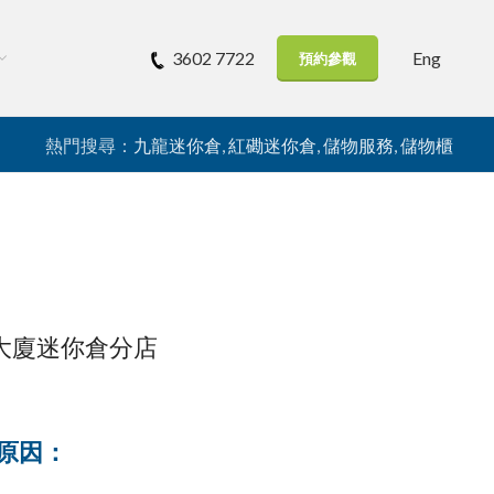
Eng
3602 7722
預約參觀
熱門搜尋：
九龍迷你倉
,
紅磡迷你倉
,
儲物服務
,
儲物櫃
大廈迷你倉分店
原因：