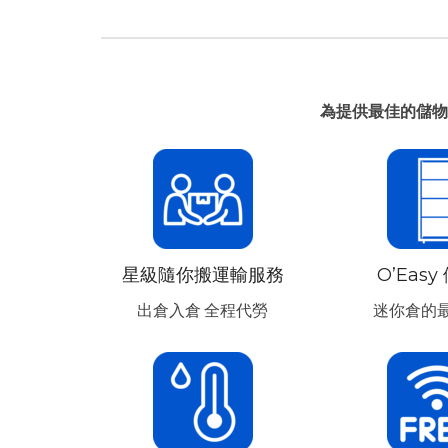
為提供最佳的儲物
星級隨你搬運輸服務
O’Eas
出倉入倉 全程代勞
迷你倉的