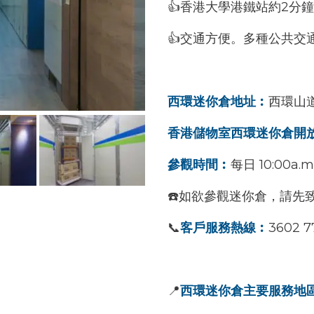
👍香港大學港鐵站約2分
👍交通方便。多種公共交
西環迷你倉地址︰
西環山道
香港儲物室西環迷你倉開
參觀時間︰
每日 10:00a.m. 
☎️如欲參觀迷你倉，請先
📞
客戶服務熱線︰
3602 7
📍
西環迷你倉主要服務地